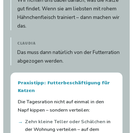
Wir richten uns dabei danach, was die Katze
gut findet. Wenn sie am liebsten mit rohem
Hähnchenfleisch trainiert – dann machen wir
das.
CLAUDIA
Das muss dann natürlich von der Futterration
abgezogen werden.
Praxistipp: Futterbeschäftigung für
Katzen
Die Tagesration nicht auf einmal in den
Napf kippen – sondern verteilen:
→
Zehn kleine Teller oder Schälchen
in
der Wohnung verteilen – auf dem