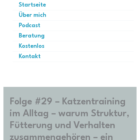
Zum
Startseite
Inhalt
Über mich
springen
Podcast
Beratung
Kostenlos
Kontakt
Folge #29 – Katzentraining
im Alltag – warum Struktur,
Fütterung und Verhalten
zusammengehören – ein