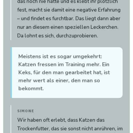
das noch nie hatte und es klebt ihr plötzlich
fest, macht sie damit eine negative Erfahrung
– und findet es furchtbar. Das liegt dann aber
nur an diesem einen speziellen Leckerchen.
Da lohnt es sich, durchzuprobieren.
Meistens ist es sogar umgekehrt:
Katzen fressen im Training mehr. Ein
Keks, für den man gearbeitet hat, ist
mehr wert als einer, den man so
bekommt.
SIMONE
Wir haben oft erlebt, dass Katzen das
Trockenfutter, das sie sonst nicht anrühren, im