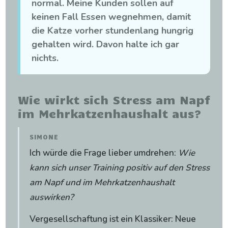
normal. Meine Kunden sollen auf
keinen Fall Essen wegnehmen, damit
die Katze vorher stundenlang hungrig
gehalten wird. Davon halte ich gar
nichts.
Wie wirkt sich Stress am Napf
im Mehrkatzenhaushalt aus?
SIMONE
Ich würde die Frage lieber umdrehen:
Wie
kann sich unser Training positiv auf den Stress
am Napf und im Mehrkatzenhaushalt
auswirken?
Vergesellschaftung ist ein Klassiker: Neue