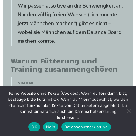
Wir passen also live an die Schwierigkeit an.
Nur den völlig freien Wunsch („ich möchte
jetzt Männchen machen“) gibt es nicht –
wobei sie Männchen auf dem Balance Board
machen könnte.
Warum Fütterung und
Training zusammengehören
SIMONE
Es gehört beides zusammen – das eine geht
Keine Website ohne Kekse (Cookies). Wenn du fein damit bist,
bestätige bitte kurz mit Ok. Wenn du "Nein" auswählst, werden
nicht ohne das andere. Training ohne Futter
die nicht funktionalen Kekse von Drittanbietern abgelehnt. Du
ist möglich, aber schwierig; es macht es
kannst dir natürlich auch die Datenschutzerklärung
durchlesen...
einem unnötig schwer. Und Futter ohne
Training? Es gibt Leute, die sagen, das geht.
OK
Nein
Datenschutzerklärung