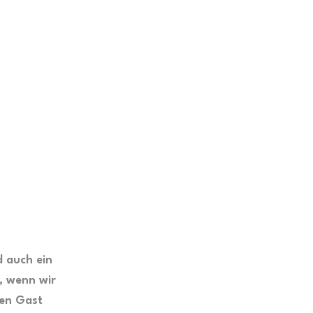
d auch ein
t, wenn wir
ren Gast