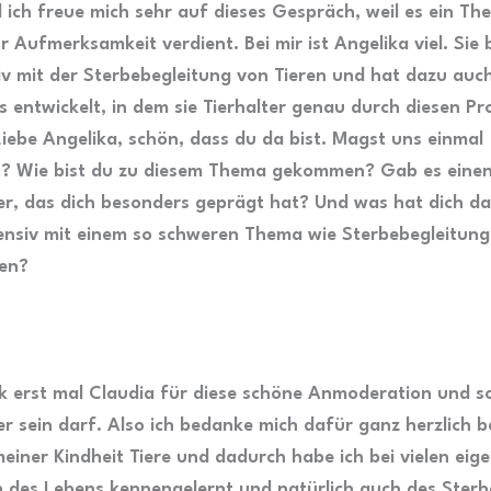
d ich freue mich sehr auf dieses Gespräch, weil es ein The
r Aufmerksamkeit verdient. Bei mir ist Angelika viel. Sie 
siv mit der Sterbebegleitung von Tieren und hat dazu auc
s entwickelt, in dem sie Tierhalter genau durch diesen Pr
 Liebe Angelika, schön, dass du da bist. Magst uns einmal
? Wie bist du zu diesem Thema gekommen? Gab es eine
ier, das dich besonders geprägt hat? Und was hat dich d
tensiv mit einem so schweren Thema wie Sterbebegleitung
gen?
k erst mal Claudia für diese schöne Anmoderation und s
er sein darf. Also ich bedanke mich dafür ganz herzlich bei
meiner Kindheit Tiere und dadurch habe ich bei vielen eig
n des Lebens kennengelernt und natürlich auch des Ster