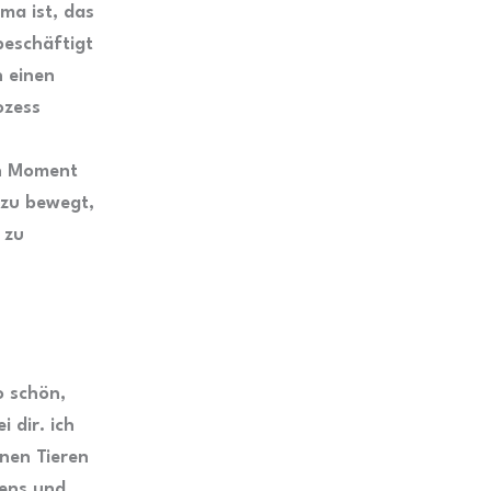
ma ist, das
beschäftigt
h einen
ozess
n Moment
azu bewegt,
 zu
o schön,
 dir. ich
enen Tieren
bens und