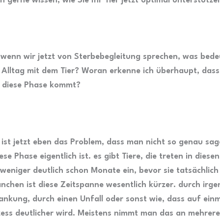
n gerne wissen, wie Sie Ihr Tier jetzt optimal unterstütz
wenn wir jetzt von Sterbebegleitung sprechen, was bede
 Alltag mit dem Tier? Woran erkenne ich überhaupt, dass
n diese Phase kommt?
a ist jetzt eben das Problem, dass man nicht so genau sa
ese Phase eigentlich ist. es gibt Tiere, die treten in diese
weniger deutlich schon Monate ein, bevor sie tatsächlich
nchen ist diese Zeitspanne wesentlich kürzer. durch irge
ankung, durch einen Unfall oder sonst wie, dass auf einm
ess deutlicher wird. Meistens nimmt man das an mehrer