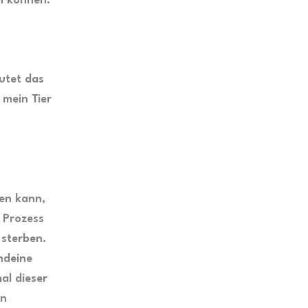
en können.
utet das
 mein Tier
gen kann,
n Prozess
 sterben.
ndeine
al dieser
en