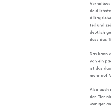
Verhaltsve
deutlichste
Alltagsleb
teil und ze
deutlich g
dass das Ti
Das kann a
von ein pa
ist das da
mehr auf Vi
Also auch 
das Tier n
weniger am