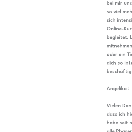
bei mir un
so viel meh
sich inten
Online-Kur
begleitet.
mitnehmen
oder ein T
dich so in
beschäfti
Angelika :
Vielen Dan
dass ich hi
habe seit 
alle Phase