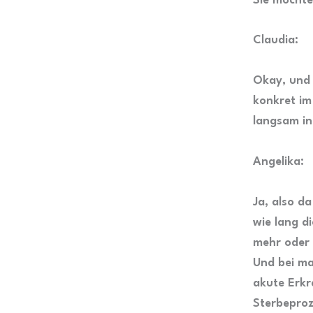
Sie möchte
Claudia:
Okay, und 
konkret im
langsam i
Angelika:
Ja, also d
wie lang di
mehr oder 
Und bei ma
akute Erkr
Sterbeproz