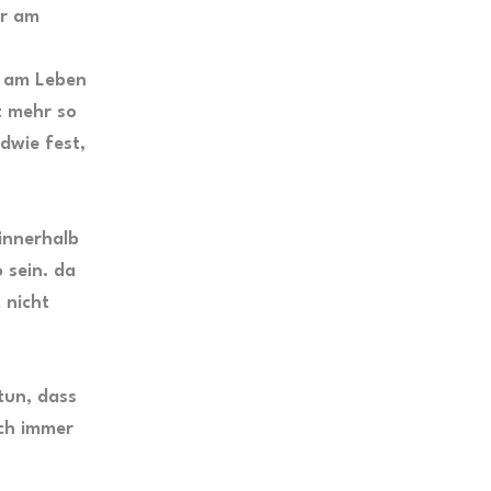
er am
v am Leben
ht mehr so
dwie fest,
 innerhalb
 sein. da
 nicht
tun, dass
ach immer