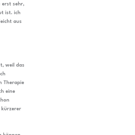
 erst sehr,
 ist. ich
leicht aus
t, weil das
ich
n Therapie
ch eine
chon
n kürzerer