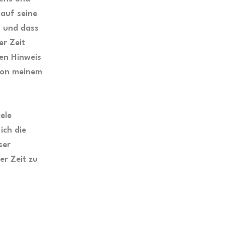
 auf seine
, und dass
er Zeit
sen Hinweis
 von meinem
iele
ich die
ser
r Zeit zu