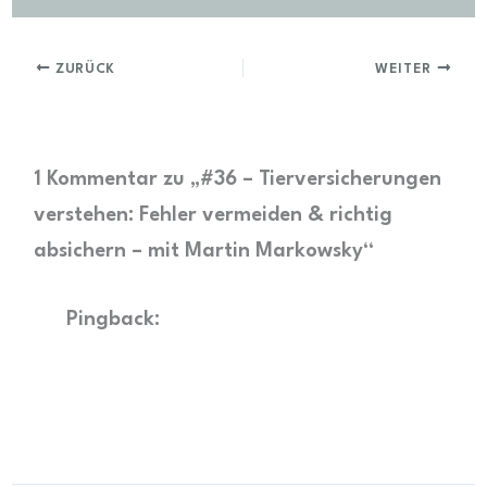
ZURÜCK
WEITER
1 Kommentar zu „#36 – Tierversicherungen
verstehen: Fehler vermeiden & richtig
absichern – mit Martin Markowsky“
Pingback:
#35 Futter Klartext:
Energie – Bedarf berechnen, Futter
einschätzen & richtig steuern –
futterplanschmiede