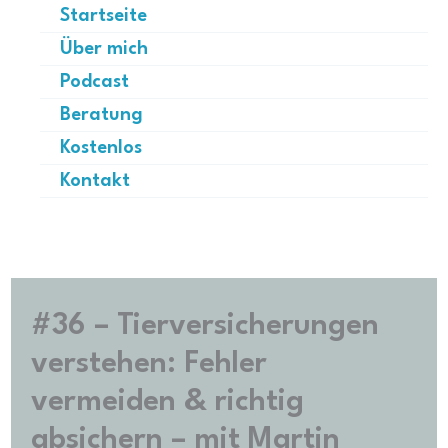
Zum
Startseite
Inhalt
Über mich
springen
Podcast
Beratung
Kostenlos
Kontakt
#36 – Tierversicherungen
verstehen: Fehler
vermeiden & richtig
absichern – mit Martin