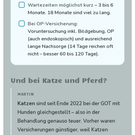
Wartezeiten möglichst kurz
– 3 bis 6
Monate. 18 Monate sind viel zu lang.
Bei OP-Versicherung:
Voruntersuchung inkl. Bildgebung, OP
(auch endoskopisch) und ausreichend
lange Nachsorge (14 Tage reichen oft
nicht – besser 60 bis 120 Tage).
Und bei Katze und Pferd?
MARTIN
Katzen
sind seit Ende 2022 bei der GOT mit
Hunden gleichgestellt – also in der
Behandlung genauso teuer. Vorher waren
Versicherungen günstiger, weil Katzen