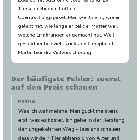
Egal ob mit oder ohne Vorerfahrung: Ein
Tierschutzhund ist oft ein
Überraschungspaket. Man weiß nicht, wie er
gelebt hat, wie lange er bei der Mutter war,
welche Erfahrungen er gemacht hat. Weil
gesundheitlich vieles unklar ist, empfiehlt
Martin hier die Vollversicherung.
Der häufigste Fehler: zuerst
auf den Preis schauen
MARTIN
Was ich wahrnehme: Man guckt meistens
erst, was es kostet. Ich gehe in der Beratung
den umgekehrten Weg – lass uns schauen,
dass wir dein Tier abhängig von Alter und